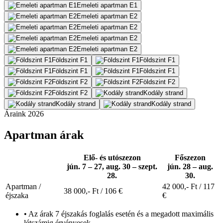
Emeleti apartman E1
Emeleti apartman E2
Emeleti apartman E2
Emeleti apartman E2
Emeleti apartman E2
Földszint F1
Földszint F1
Földszint F1
Földszint F1
Földszint F2
Földszint F2
Földszint F2
Kodály strand
Kodály strand
Kodály strand
Áraink 2026
Apartman árak
Elő- és utószezon
Főszezon
jún. 7 – 27, aug. 30 – szept.
jún. 28 – aug.
28.
30.
Apartman /
42 000,-
Ft
/ 117
38 000,-
Ft
/ 106 €
éjszaka
€
• Az árak 7 éjszakás foglalás esetén és a megadott maximális
létszámig érvényesek.