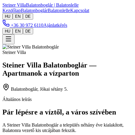
Steiner Villa
Balatonboglár | Balatonlelle
Kezdőlap
Balatonboglár
Balatonlelle
Kapcsolat
HU
EN
DE
+36 30 972 6110
Ajánlatkérés
HU
EN
DE
Steiner Villa
Steiner Villa Balatonboglár —
Apartmanok a vízparton
Balatonboglár, Jókai sétány 5.
Általános leírás
Pár lépésre a víztől, a város szívében
A Steiner Villa Balatonboglár a település néhány éve kialakított,
Balatonra vezető kis utcájában fekszik.