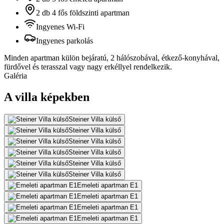
2 db 4 fős földszinti apartman
Ingyenes Wi-Fi
Ingyenes parkolás
Minden apartman külön bejáratú, 2 hálószobával, étkező-konyhával,
fürdővel és terasszal vagy nagy erkéllyel rendelkezik.
Galéria
A villa képekben
Steiner Villa külső
Steiner Villa külső
Steiner Villa külső
Steiner Villa külső
Steiner Villa külső
Steiner Villa külső
Emeleti apartman E1
Emeleti apartman E1
Emeleti apartman E1
Emeleti apartman E1