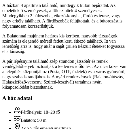
A házban 4 apartman található, mindegyik külön bejárattal. Az
emeletiek 5 személyesek, a földszintiek 4 személyesek.
Mindegyikben 2 hálószoba, étkező-konyha, fürdő és terasz, vagy
nagy erkély található. A fürdőszobák felújítottak, és a bútorozást is
folyamatosan korszerűsítjük.
A Balatonnal majdnem határos kis kertben, nagyobb társaságok
számára is elegendő méretű fedett kerti étkező található. Itt van
lehetőség arra is, hogy akár a saját grillen készült ételeket fogyassza
el a társaság.
A pár lépésnyire található szép strandon játszótér és remek
vendéglátóhelyek biztosítják a kellemes időtöltést. Az utca közel van
a település központjához (Posta, OTP, üzletek) és a város gyönyörű,
nagy szabadstrandjához is. A nyári rendezvények (Balaton-átúszás,
Halászléfőző-verseny, Szüreti-fesztivál) tartalmas nyári
kikapcsolódást biztosítanak.
A ház adatai
Férőhelyek: 18–20 fő
Balaton: 50 m
2 db 5 fős emeleti apartman