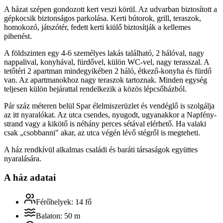
A házat szépen gondozott kert veszi körül. Az udvarban biztosított a
gépkocsik biztonságos parkolása. Kerti bútorok, grill, teraszok,
homokozó, játszótér, fedett kerti kiülő biztosítják a kellemes
pihenést.
A földszinten egy 4-6 személyes lakás található, 2 hálóval, nagy
nappalival, konyhával, fürdővel, külön WC-vel, nagy terasszal. A
tetőtéri 2 apartman mindegyikében 2 háló, étkező-konyha és fürdő
van. Az apartmanokhoz nagy teraszok tartoznak. Minden egység
teljesen külön bejárattal rendelkezik a közös lépcsőházból.
Pár száz méteren belül Spar élelmiszerüzlet és vendéglő is szolgálja
az itt nyaralókat. Az utca csendes, nyugodt, ugyanakkor a Napfény-
strand vagy a kikötő is néhány perces sétával elérhető. Ha valaki
csak „csobbanni" akar, az utca végén lévő stégről is megteheti.
A ház rendkívül alkalmas családi és baráti társaságok együttes
nyaralására.
A ház adatai
Férőhelyek: 14 fő
Balaton: 50 m