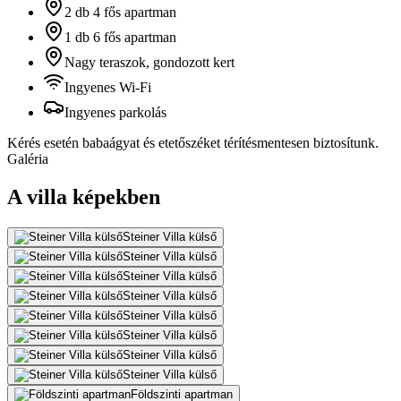
2 db 4 fős apartman
1 db 6 fős apartman
Nagy teraszok, gondozott kert
Ingyenes Wi-Fi
Ingyenes parkolás
Kérés esetén babaágyat és etetőszéket térítésmentesen biztosítunk.
Galéria
A villa képekben
Steiner Villa külső
Steiner Villa külső
Steiner Villa külső
Steiner Villa külső
Steiner Villa külső
Steiner Villa külső
Steiner Villa külső
Steiner Villa külső
Földszinti apartman