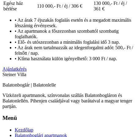
Egész ház
130 000,-
Ft / éj
/
110 000,-
Ft / éj
/ 306 €
bérlése
361 €
• Az árak 7 éjszakás foglalás esetén és a megadott maximális
létszámig érvényesek.
• Az apartmanok a főszezonban szombattól szombatig
foglalhatók.
• Elő- és utószezonban a minimális foglalási idő 3 nap.
• Az árak nem tartalmazzák az idegenforgalmi adót: 500,- Ft /
felnőtt / nap.
• Klíma használata külön igényelhető: 3 000 Ft / nap.
Ajánlatkérés
Steiner Villa
Balatonboglár | Balatonlelle
Vízközeli apartmanok, színvonalas szállás Balatonbogláron és
Balatonlellén. Pihenjen családjával vagy barátaival a magyar tenger
partján.
Menü
Kezdőlap
Balatonboglári apartmanok