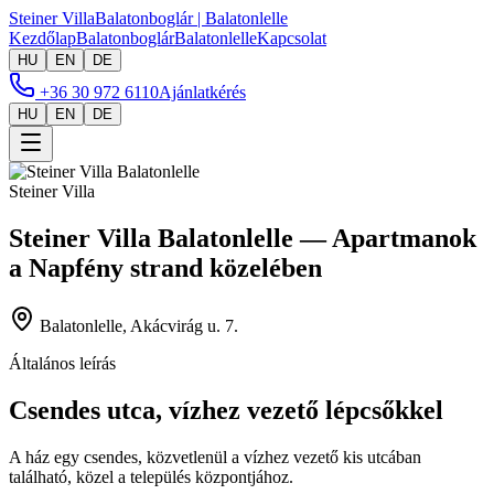
Steiner Villa
Balatonboglár | Balatonlelle
Kezdőlap
Balatonboglár
Balatonlelle
Kapcsolat
HU
EN
DE
+36 30 972 6110
Ajánlatkérés
HU
EN
DE
Steiner Villa
Steiner Villa Balatonlelle — Apartmanok
a Napfény strand közelében
Balatonlelle, Akácvirág u. 7.
Általános leírás
Csendes utca, vízhez vezető lépcsőkkel
A ház egy csendes, közvetlenül a vízhez vezető kis utcában
található, közel a település központjához.